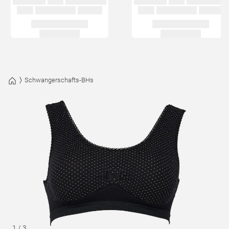
Schwangerschafts-BHs
1
/
3