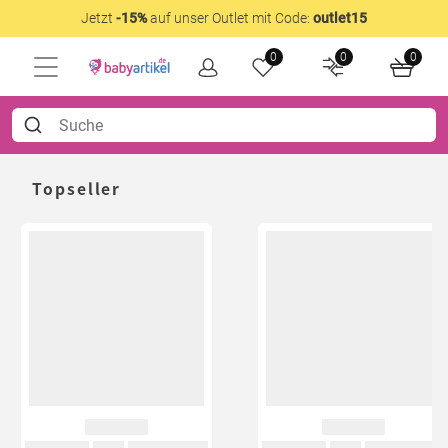
Jetzt
-15%
auf unser Outlet mit Code:
outlet15
0
0
0
Topseller