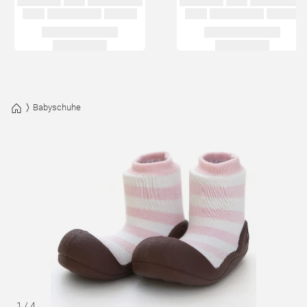
Babyschuhe
1
/
4