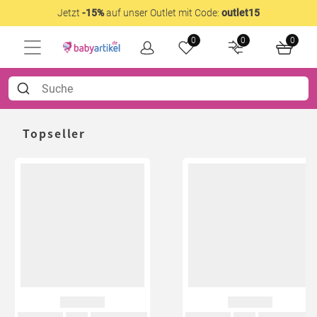
Jetzt
-15%
auf unser Outlet mit Code:
outlet15
0
0
0
Topseller