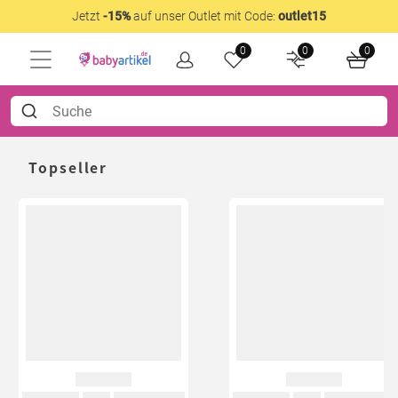
Jetzt
-15%
auf unser Outlet mit Code:
outlet15
0
0
0
Topseller