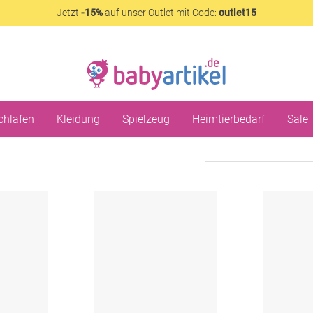
Jetzt
-15%
auf unser Outlet mit Code:
outlet15
chlafen
Kleidung
Spielzeug
Heimtierbedarf
Sale