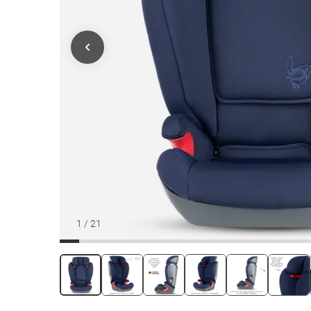
1
/
21