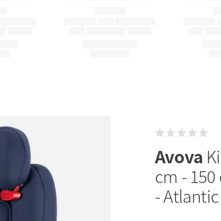
Avova
Ki
cm - 150 
- Atlantic