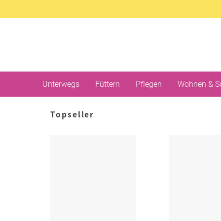
Unterwegs
Füttern
Pflegen
Wohnen & S
Topseller