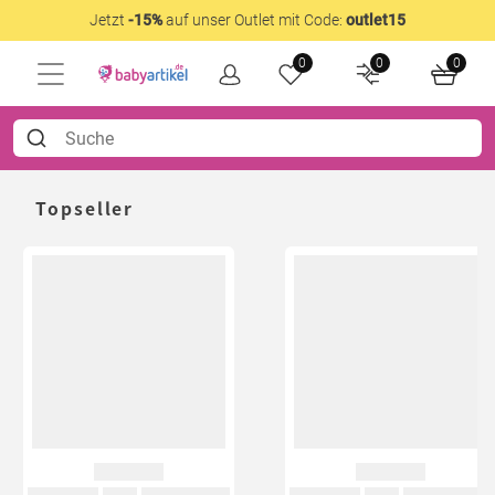
Jetzt
-15%
auf unser Outlet mit Code:
outlet15
0
0
0
Topseller