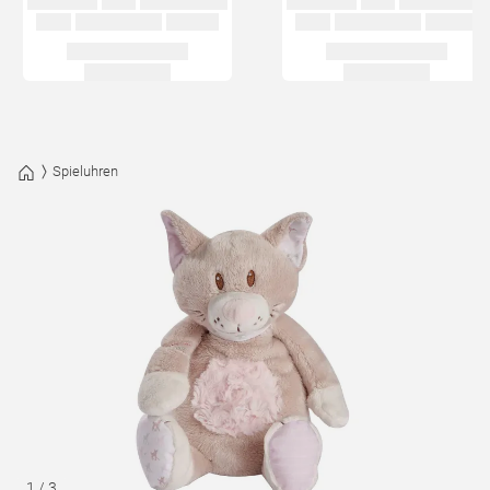
Spieluhren
1
/
3