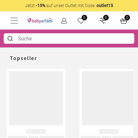
Jetzt
-15%
auf unser Outlet mit Code:
outlet15
0
0
0
Topseller