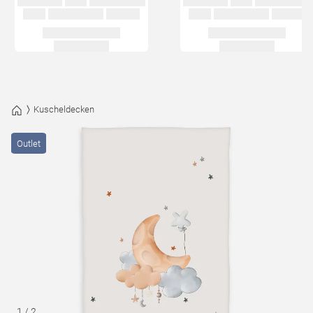
Kuscheldecken
Outlet
1
/
2