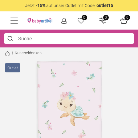
Jetzt
-15%
auf unser Outlet mit Code:
outlet15
0
0
0
Kuscheldecken
Outlet