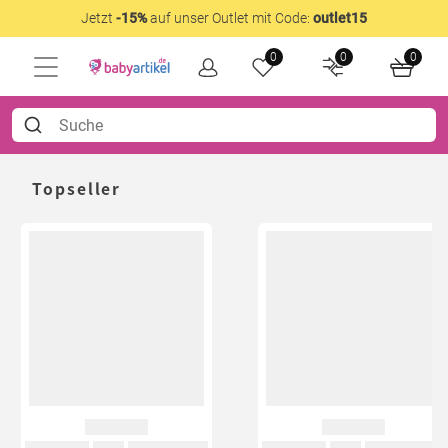
Jetzt
-15%
auf unser Outlet mit Code:
outlet15
0
0
0
Topseller