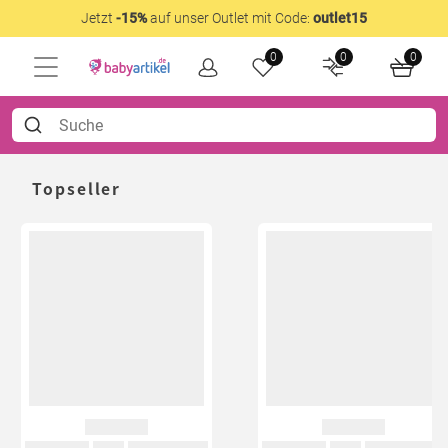
Jetzt
-15%
auf unser Outlet mit Code:
outlet15
0
0
0
Topseller