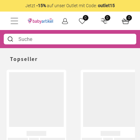
Jetzt
-15%
auf unser Outlet mit Code:
outlet15
0
0
0
Topseller