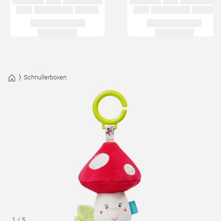
Schnullerboxen
1
/
5