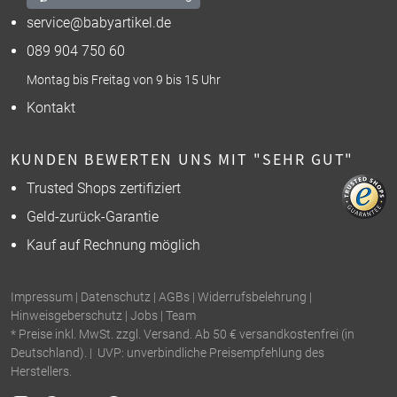
service@babyartikel.de
089 904 750 60
Montag bis Freitag von 9 bis 15 Uhr
Kontakt
KUNDEN BEWERTEN UNS MIT "SEHR GUT"
Trusted Shops zertifiziert
Geld-zurück-Garantie
Kauf auf Rechnung möglich
Impressum
|
Datenschutz
|
AGBs
|
Widerrufsbelehrung
|
Hinweisgeberschutz
|
Jobs
|
Team
* Preise inkl. MwSt. zzgl. Versand. Ab 50 € versandkostenfrei (in
Deutschland). | UVP: unverbindliche Preisempfehlung des
Herstellers.