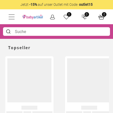
Jetzt
-15%
auf unser Outlet mit Code:
outlet15
0
0
0
Topseller