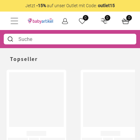
Jetzt
-15%
auf unser Outlet mit Code:
outlet15
0
0
0
Topseller