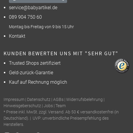
service@babyartikel.de
089 904 750 60
Montag bis Freitag von 9 bis 15 Uhr
Kontakt
KUNDEN BEWERTEN UNS MIT "SEHR GUT"
Trusted Shops zertifiziert
Geld-zurück-Garantie
Kauf auf Rechnung möglich
Impressum
|
Datenschutz
|
AGBs
|
Widerrufsbelehrung
|
Hinweisgeberschutz
|
Jobs
|
Team
* Preise inkl. MwSt. zzgl. Versand. Ab 50 € versandkostenfrei (in
Deutschland). | UVP: unverbindliche Preisempfehlung des
Herstellers.