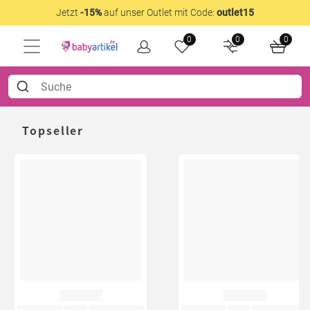
Jetzt
-15%
auf unser Outlet mit Code:
outlet15
0
0
0
Topseller