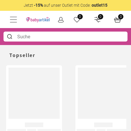
Jetzt
-15%
auf unser Outlet mit Code:
outlet15
0
0
0
Topseller