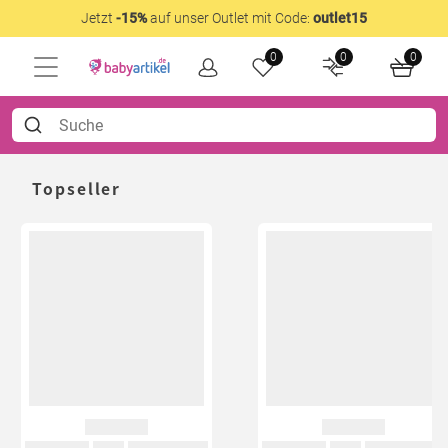
Jetzt
-15%
auf unser Outlet mit Code:
outlet15
0
0
0
Topseller