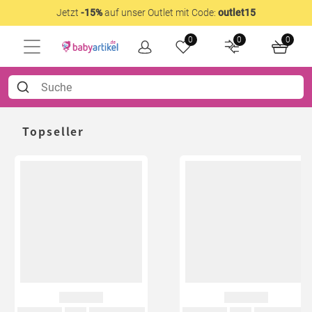
Jetzt
-15%
auf unser Outlet mit Code:
outlet15
0
0
0
Topseller