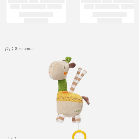
Spieluhren
1
/
2