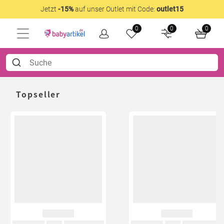
Jetzt
-15%
auf unser Outlet mit Code:
outlet15
0
0
0
Topseller