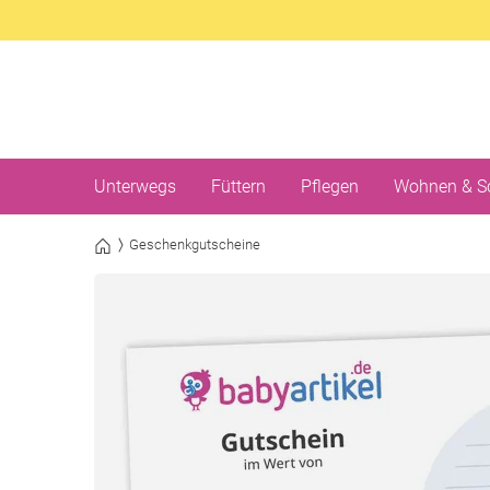
Unterwegs
Füttern
Pflegen
Wohnen & S
Geschenkgutscheine