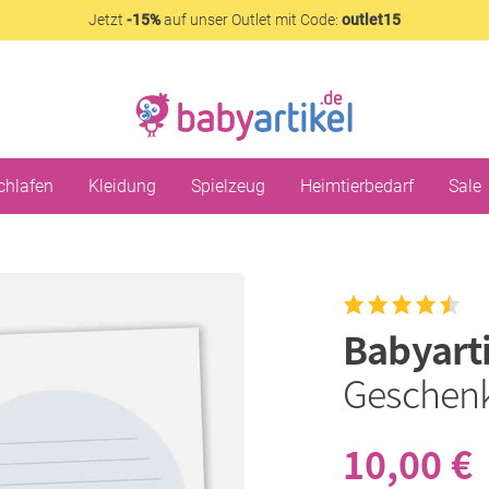
Jetzt
-15%
auf unser Outlet mit Code:
outlet15
chlafen
Kleidung
Spielzeug
Heimtierbedarf
Sale
Babyart
Geschenk
10,00 €