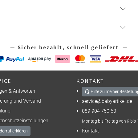
— Sicher bezahlt, schnell geliefert —
VICE
KONTAKT
gen & Antworten
Hilfe zu meiner Bestellun
ferung und Versand
service@babyartikel.de
lung
089 904 750 60
enschutzeinstellungen
Montag bis Freitag von 9 bis 
Kontakt
derruf erklären