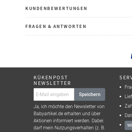
KUNDENBEWERTUNGEN
FRAGEN & ANTWORTEN
KÜKENPOST
SER
NEWSLETTER
Fra
Speichern
Lie
Zah
Ja, ich möchte den Newsletter von
Babyartikel.de erhalten und über
Dat
Aktionen informiert werden. Dabei
Wi
darf mein Nutzungsverhalten (z. B.