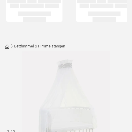
Betthimmel & Himmelstangen
1
/
3