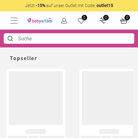
Jetzt
-15%
auf unser Outlet mit Code:
outlet15
0
0
0
Topseller