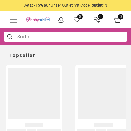
Jetzt
-15%
auf unser Outlet mit Code:
outlet15
0
0
0
Topseller