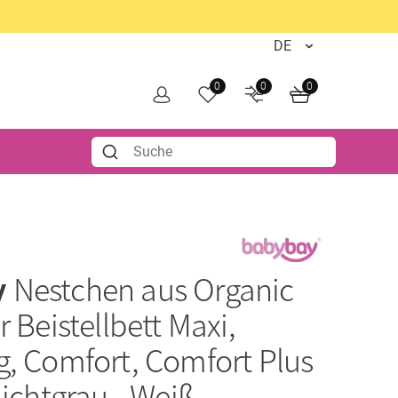
0
0
0
y
Nestchen aus Organic
r Beistellbett Maxi,
g, Comfort, Comfort Plus
Lichtgrau - Weiß