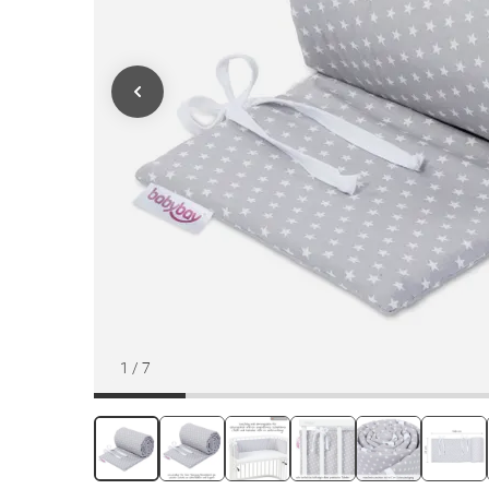
1
/
7