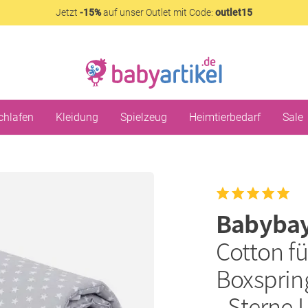
Jetzt
-15%
auf unser Outlet mit Code:
outlet15
chlafen
Kleidung
Spielzeug
Heimtierbedarf
Sale
Babyba
Cotton fü
Boxsprin
- Sterne 