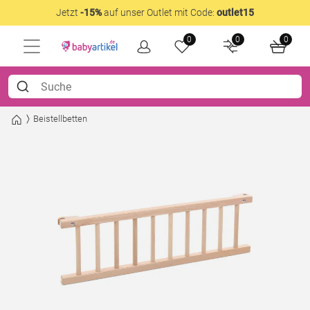
Jetzt
-15%
auf unser Outlet mit Code:
outlet15
0
0
0
Beistellbetten