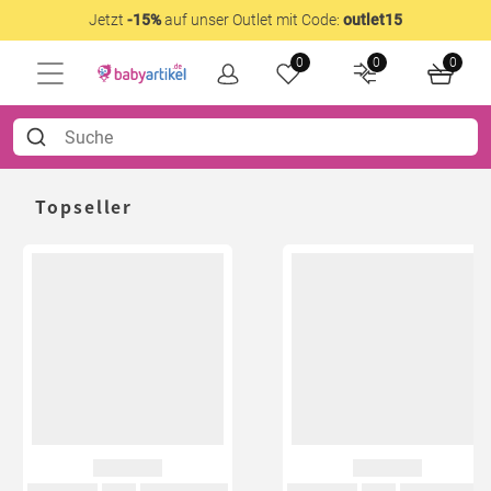
Jetzt
-15%
auf unser Outlet mit Code:
outlet15
0
0
0
Topseller