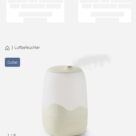
Luftbefeuchter
Outlet
1
/
8