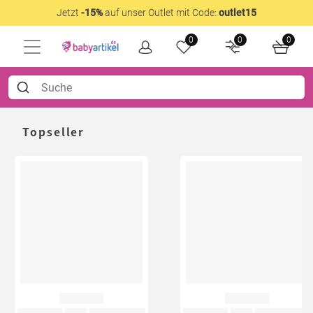
Jetzt
-15%
auf unser Outlet mit Code:
outlet15
0
0
0
Topseller