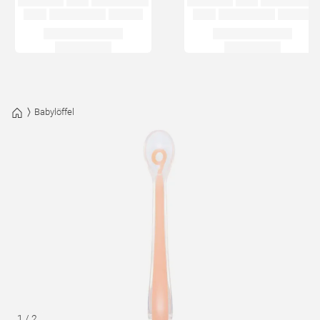
Babylöffel
1
/
2