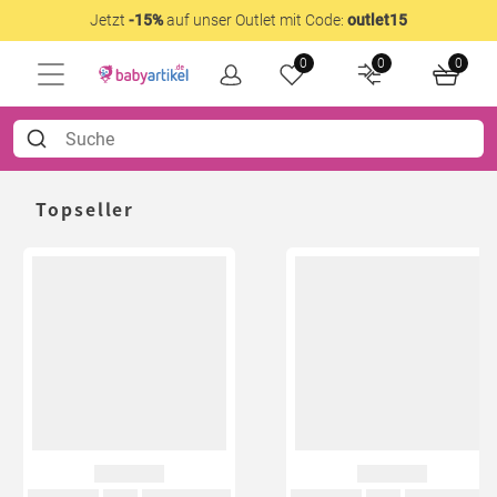
Jetzt
-15%
auf unser Outlet mit Code:
outlet15
0
0
0
Topseller