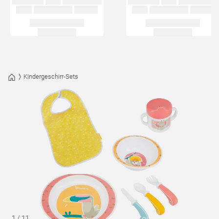
Kindergeschirr-Sets
1
/
11