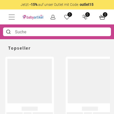
Jetzt
-15%
auf unser Outlet mit Code:
outlet15
0
0
0
Topseller