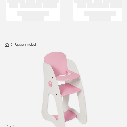
Puppenmöbel
1
/
1