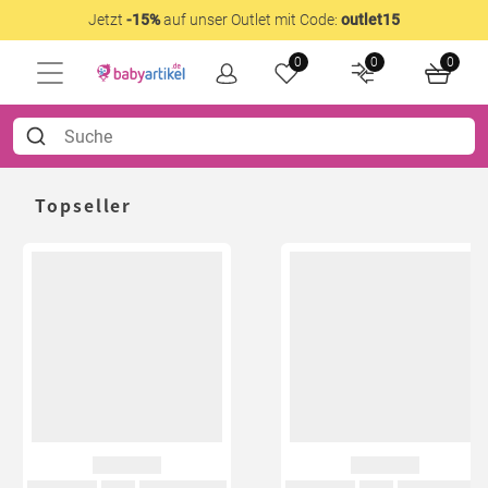
Jetzt
-15%
auf unser Outlet mit Code:
outlet15
0
0
0
Topseller