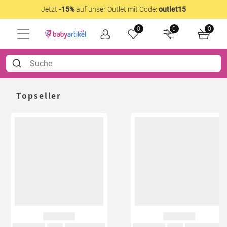
Jetzt
-15%
auf unser Outlet mit Code:
outlet15
0
0
0
Topseller