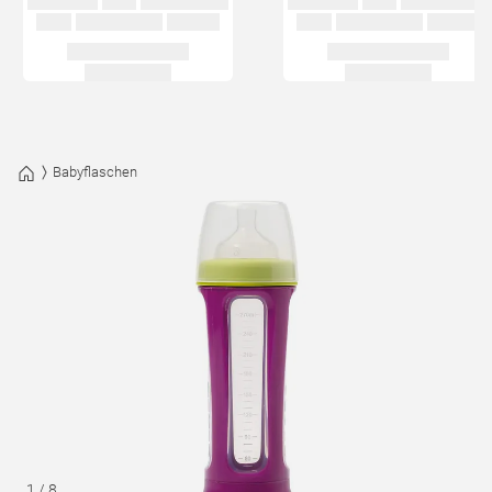
Babyflaschen
1
/
8