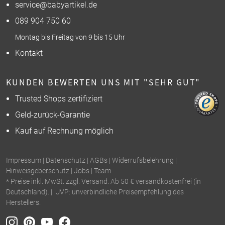
service@babyartikel.de
089 904 750 60
Montag bis Freitag von 9 bis 15 Uhr
Kontakt
KUNDEN BEWERTEN UNS MIT "SEHR GUT"
Trusted Shops zertifiziert
Geld-zurück-Garantie
Kauf auf Rechnung möglich
Impressum
|
Datenschutz
|
AGBs
|
Widerrufsbelehrung
|
Hinweisgeberschutz
|
Jobs
|
Team
* Preise inkl. MwSt. zzgl. Versand. Ab 50 € versandkostenfrei (in
Deutschland). | UVP: unverbindliche Preisempfehlung des
Herstellers.