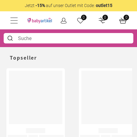
Jetzt
-15%
auf unser Outlet mit Code:
outlet15
0
0
0
Topseller