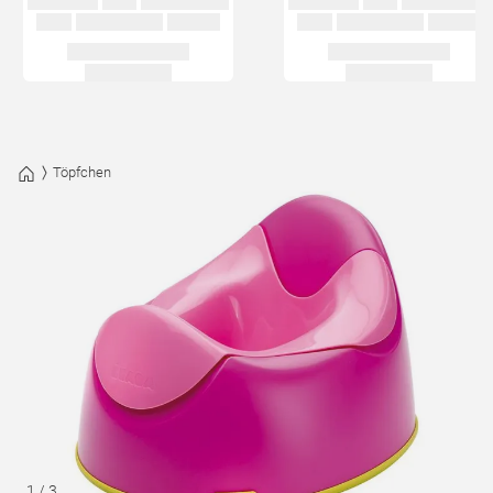
Töpfchen
1
/
3