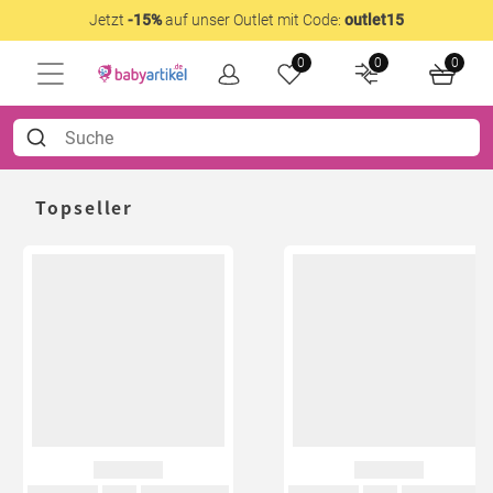
Jetzt
-15%
auf unser Outlet mit Code:
outlet15
0
0
0
Topseller