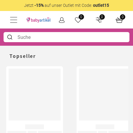
Jetzt
-15%
auf unser Outlet mit Code:
outlet15
0
0
0
Topseller