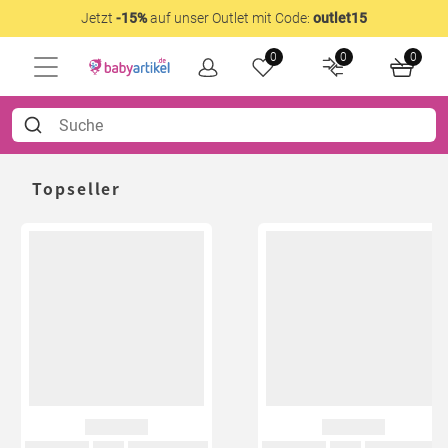
Jetzt
-15%
auf unser Outlet mit Code:
outlet15
0
0
0
Topseller