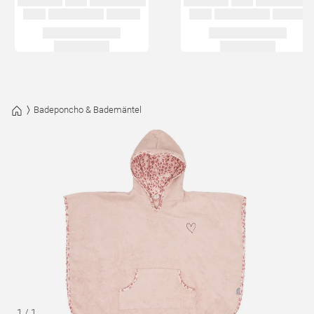
Badeponcho & Bademäntel
1
/
1