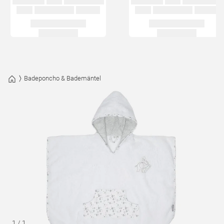
Badeponcho & Bademäntel
1
/
1