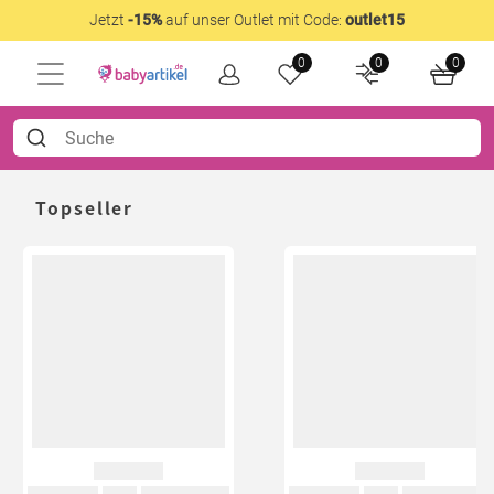
Jetzt
-15%
auf unser Outlet mit Code:
outlet15
0
0
0
Topseller