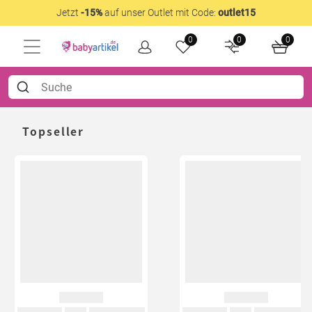
Jetzt
-15%
auf unser Outlet mit Code:
outlet15
0
0
0
Topseller