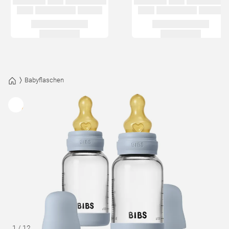
Babyflaschen
1
/
12