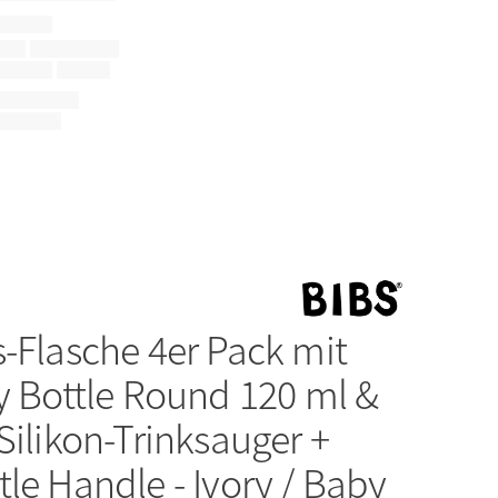
s-Flasche 4er Pack mit
y Bottle Round 120 ml &
Silikon-Trinksauger +
le Handle - Ivory / Baby