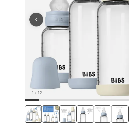
1
/
12