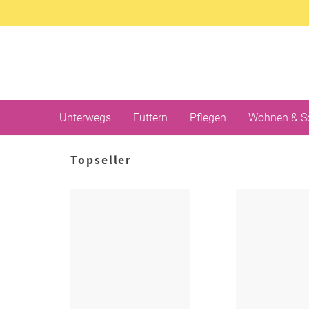
Unterwegs
Füttern
Pflegen
Wohnen & S
Topseller