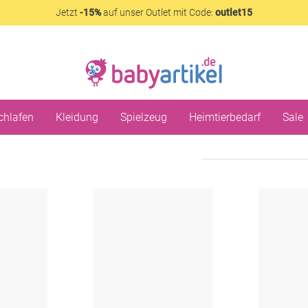
Jetzt
-15%
auf unser Outlet mit Code:
outlet15
chlafen
Kleidung
Spielzeug
Heimtierbedarf
Sale