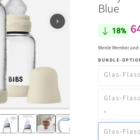
Blue
6
18%
Werde Member und
BUNDLE-OPTIO
Glas-Flas
Glas-Flas
+
Glas-Flas