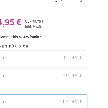
4,95 €
UVP
79,75 €
inkl. MwSt.
 sammel
bis zu 325 Punkte!
NEN FÜR DICH:
che
15,95 €
che
29,95 €
che
64,95 €