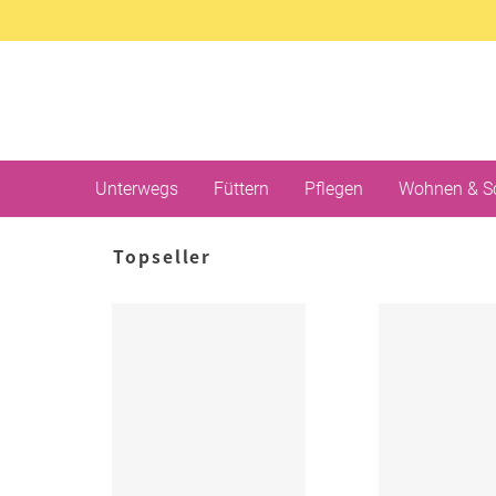
Unterwegs
Füttern
Pflegen
Wohnen & S
Topseller