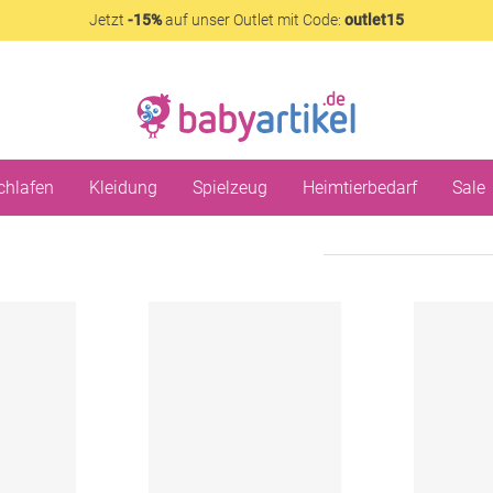
Jetzt
-15%
auf unser Outlet mit Code:
outlet15
chlafen
Kleidung
Spielzeug
Heimtierbedarf
Sale