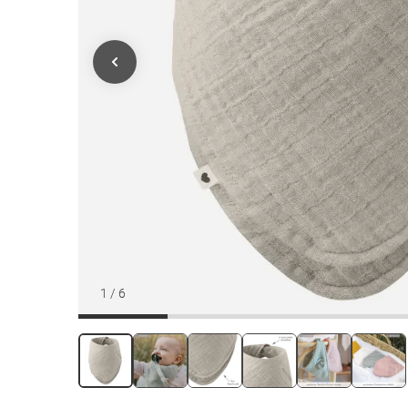
1
/
6