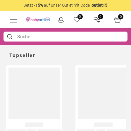
Jetzt
-15%
auf unser Outlet mit Code:
outlet15
0
0
0
Topseller