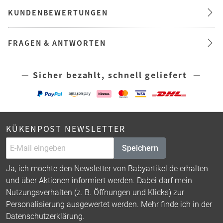
KUNDENBEWERTUNGEN
FRAGEN & ANTWORTEN
— Sicher bezahlt, schnell geliefert —
KÜKENPOST NEWSLETTER
Speichern
Ja, ich möchte den Newsletter von Babyartikel.de erhalten
und über Aktionen informiert werden. Dabei darf mein
Nutzungsverhalten (z. B. Öffnungen und Klicks) zur
Personalisierung ausgewertet werden. Mehr finde ich in der
Datenschutzerklärung
.