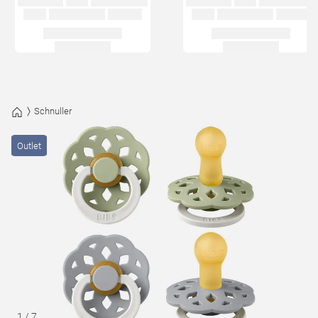
Schnuller
Outlet
1
/
7