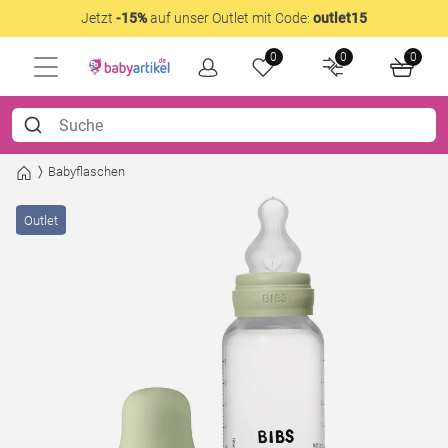
Jetzt
-15%
auf unser Outlet mit Code:
outlet15
0
0
0
Babyflaschen
Outlet