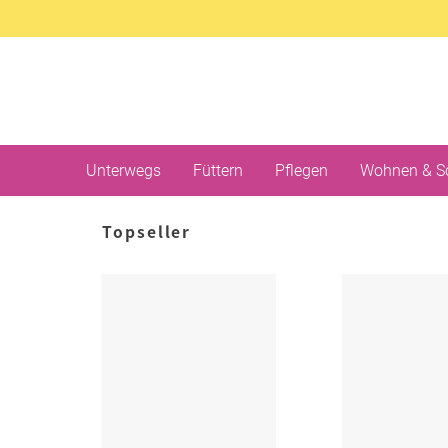
Unterwegs
Füttern
Pflegen
Wohnen & S
Topseller