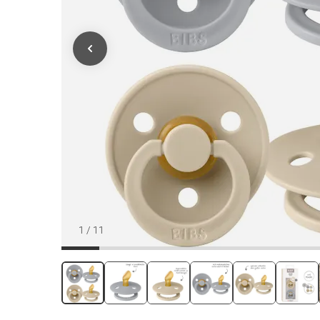
1
/
11