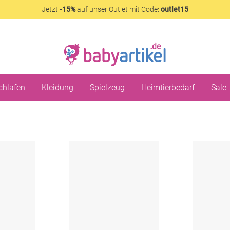
Jetzt
-15%
auf unser Outlet mit Code:
outlet15
chlafen
Kleidung
Spielzeug
Heimtierbedarf
Sale