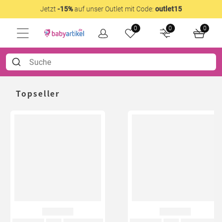
Jetzt
-15%
auf unser Outlet mit Code:
outlet15
0
0
0
Topseller