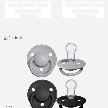
Schnuller
1
/
14