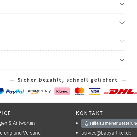
— Sicher bezahlt, schnell geliefert —
VICE
KONTAKT
gen & Antworten
Hilfe zu meiner Bestellun
ferung und Versand
service@babyartikel.de