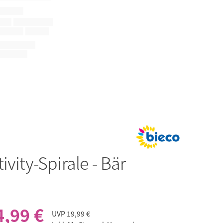
tivity-Spirale - Bär
4,99 €
UVP
19,99 €