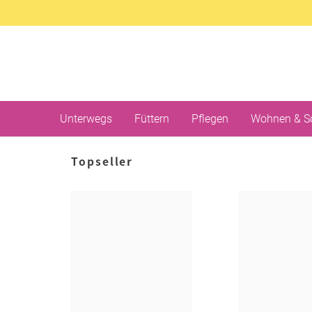
Unterwegs
Füttern
Pflegen
Wohnen & S
Topseller