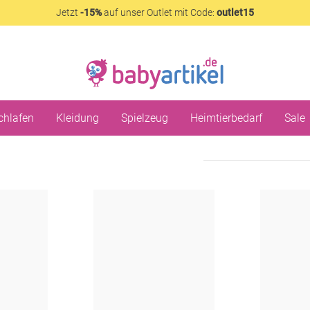
Jetzt
-15%
auf unser Outlet mit Code:
outlet15
chlafen
Kleidung
Spielzeug
Heimtierbedarf
Sale