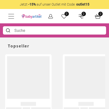
Jetzt
-15%
auf unser Outlet mit Code:
outlet15
0
0
0
Topseller