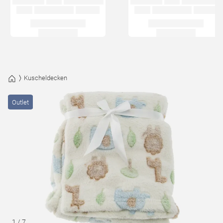
Kuscheldecken
Outlet
1
/
7