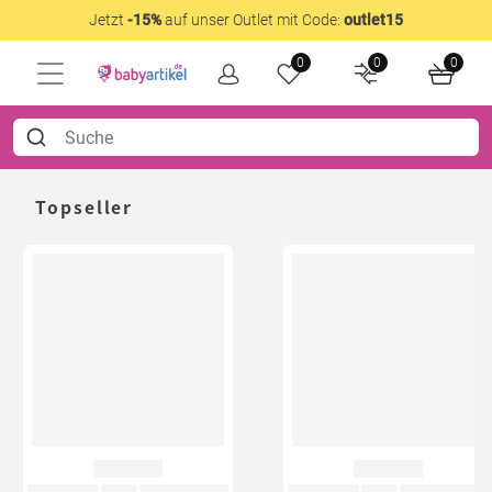
Jetzt
-15%
auf unser Outlet mit Code:
outlet15
0
0
0
Topseller