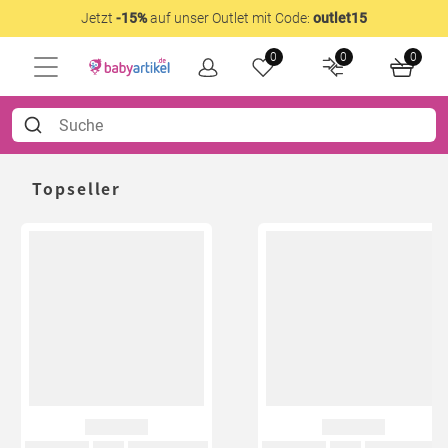
Jetzt
-15%
auf unser Outlet mit Code:
outlet15
0
0
0
Topseller