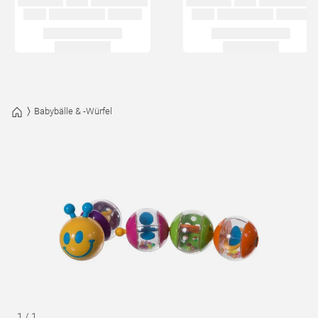
Babybälle & -Würfel
1
/
1