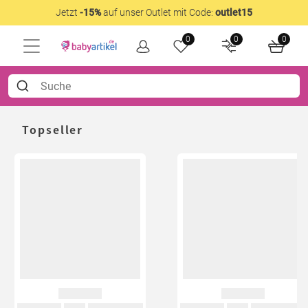
Jetzt
-15%
auf unser Outlet mit Code:
outlet15
0
0
0
Topseller