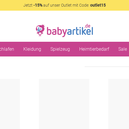
Jetzt
-15%
auf unser Outlet mit Code:
outlet15
chlafen
Kleidung
Spielzeug
Heimtierbedarf
Sale