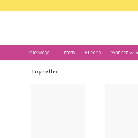
Unterwegs
Füttern
Pflegen
Wohnen & S
Topseller