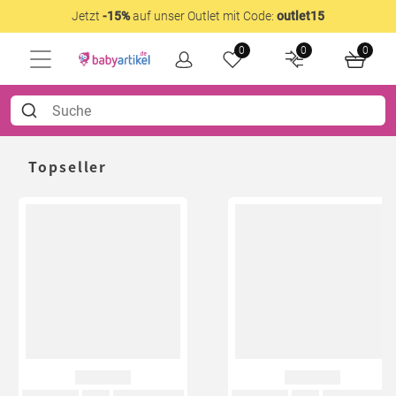
Jetzt
-15%
auf unser Outlet mit Code:
outlet15
0
0
0
Topseller