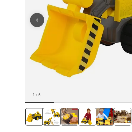
1
/
6