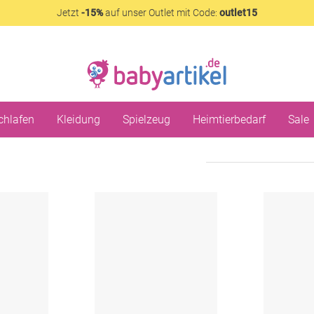
Jetzt
-15%
auf unser Outlet mit Code:
outlet15
chlafen
Kleidung
Spielzeug
Heimtierbedarf
Sale