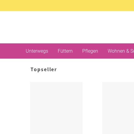
Unterwegs
Füttern
Pflegen
Wohnen & S
Topseller