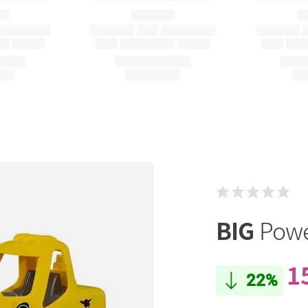
BIG
Powe
1
22%