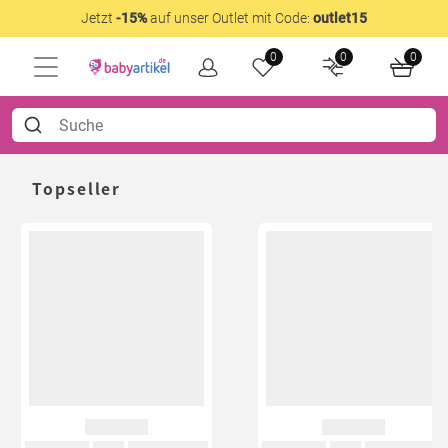
Jetzt
-15%
auf unser Outlet mit Code:
outlet15
0
0
0
Topseller